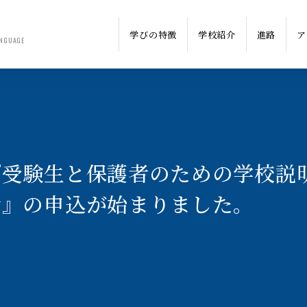
学びの特徴
学校紹介
進路
ア
NGUAGE
『受験生と保護者のための学校説
会』の申込が始まりました。