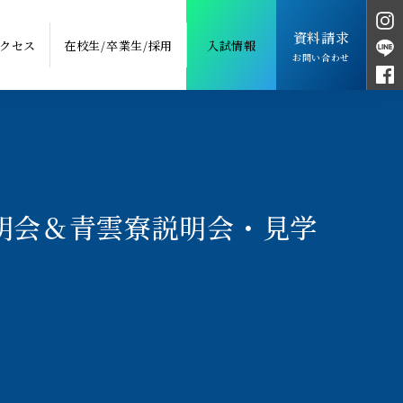
資料請求
クセス
在校生/卒業生/採用
入試情報
お問い合わせ
明会＆青雲寮説明会・見学