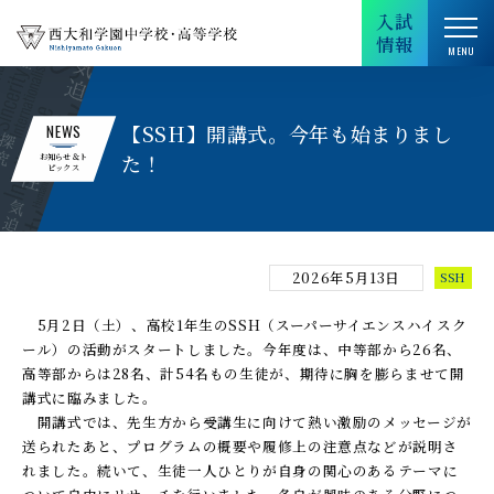
入試
情報
【SSH】開講式。今年も始まりまし
NEWS
た！
お知らせ＆ト
ピックス
2026年5月13日
SSH
5月2日（土）、高校1年生のSSH（スーパーサイエンスハイスク
ール）の活動がスタートしました。今年度は、中等部から26名、
高等部からは28名、計54名もの生徒が、期待に胸を膨らませて開
講式に臨みました。
開講式では、先生方から受講生に向けて熱い激励のメッセージが
送られたあと、プログラムの概要や履修上の注意点などが説明さ
れました。続いて、生徒一人ひとりが自身の関心のあるテーマに