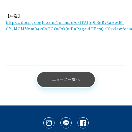
【申込】
https://docs.google.com/forms/d/e/1FAIpQLSeBv3aHeG0-
GY8MOMMnmQ4kCoHOO8ROQuDnPgga9UIBc9Q7IQ/viewfor
ニュース一覧へ