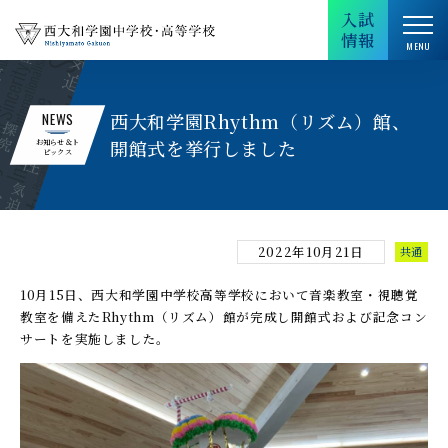
入試
情報
西大和学園Rhythm（リズム）館、
NEWS
開館式を挙行しました
お知らせ＆ト
ピックス
2022年10月21日
共通
10月15日、西大和学園中学校高等学校において音楽教室・視聴覚
教室を備えたRhythm（リズム）館が完成し開館式および記念コン
サートを実施しました。